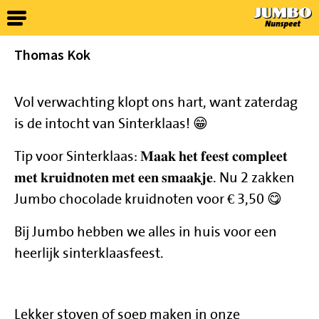
Thomas Kok
Vol verwachting klopt ons hart, want zaterdag
is de intocht van Sinterklaas! 😁
Tip voor Sinterklaas: 𝐌𝐚𝐚𝐤 𝐡𝐞𝐭 𝐟𝐞𝐞𝐬𝐭 𝐜𝐨𝐦𝐩𝐥𝐞𝐞𝐭
𝐦𝐞𝐭 𝐤𝐫𝐮𝐢𝐝𝐧𝐨𝐭𝐞𝐧 𝐦𝐞𝐭 𝐞𝐞𝐧 𝐬𝐦𝐚𝐚𝐤𝐣𝐞. Nu 2 zakken
Jumbo chocolade kruidnoten voor € 3,50 😋
Bij Jumbo hebben we alles in huis voor een
heerlijk sinterklaasfeest.
Lekker stoven of soep maken in onze