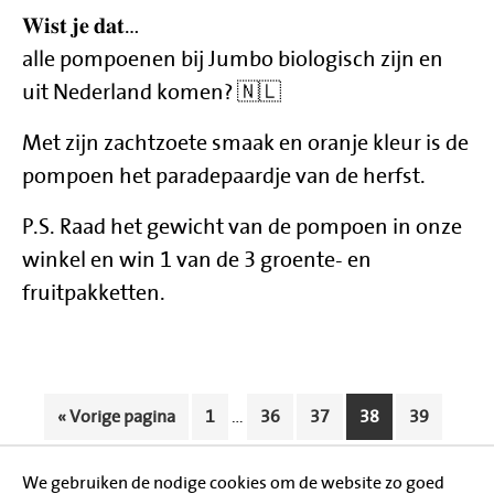
𝐖𝐢𝐬𝐭 𝐣𝐞 𝐝𝐚𝐭…
alle pompoenen bij Jumbo biologisch zijn en
uit Nederland komen? 🇳🇱
Met zijn zachtzoete smaak en oranje kleur is de
pompoen het paradepaardje van de herfst.
P.S. Raad het gewicht van de pompoen in onze
winkel en win 1 van de 3 groente- en
fruitpakketten.
Interim pagina's zijn weggelaten
Ga naar
Pagina
Pagina
Pagina
Pagina
Pagina
«
Vorige pagina
1
…
36
37
38
39
Interim pagina's zijn weggelaten
Pagina
Pagina
Ga naar
40
…
87
Volgende pagina »
We gebruiken de nodige cookies om de website zo goed