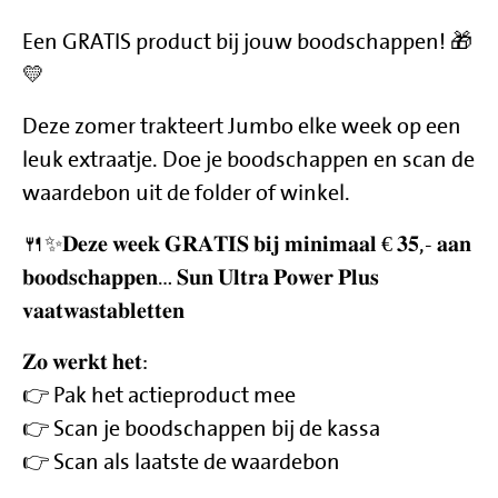
Een GRATIS product bij jouw boodschappen! 🎁
💛
Deze zomer trakteert Jumbo elke week op een
leuk extraatje. Doe je boodschappen en scan de
waardebon uit de folder of winkel.
🍴✨𝐃𝐞𝐳𝐞 𝐰𝐞𝐞𝐤 𝐆𝐑𝐀𝐓𝐈𝐒 𝐛𝐢𝐣 𝐦𝐢𝐧𝐢𝐦𝐚𝐚𝐥 € 𝟑𝟓,- 𝐚𝐚𝐧
𝐛𝐨𝐨𝐝𝐬𝐜𝐡𝐚𝐩𝐩𝐞𝐧… 𝐒𝐮𝐧 𝐔𝐥𝐭𝐫𝐚 𝐏𝐨𝐰𝐞𝐫 𝐏𝐥𝐮𝐬
𝐯𝐚𝐚𝐭𝐰𝐚𝐬𝐭𝐚𝐛𝐥𝐞𝐭𝐭𝐞𝐧
𝐙𝐨 𝐰𝐞𝐫𝐤𝐭 𝐡𝐞𝐭:
👉 Pak het actieproduct mee
👉 Scan je boodschappen bij de kassa
👉 Scan als laatste de waardebon