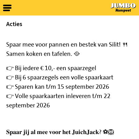
Acties
Spaar mee voor pannen en bestek van Silit! 🍴
Samen koken en tafelen. 🥘
👉 Bij iedere € 10,- een spaarzegel
👉 Bij 6 spaarzegels een volle spaarkaart
👉 Sparen kan t/m 15 september 2026
👉 Volle spaarkaarten inleveren t/m 22
september 2026
𝐒𝐩𝐚𝐚𝐫 𝐣𝐢𝐣 𝐚𝐥 𝐦𝐞𝐞 𝐯𝐨𝐨𝐫 𝐡𝐞𝐭 𝐉𝐮𝐢𝐜𝐡𝐉𝐚𝐜𝐤? ⚽️🦁