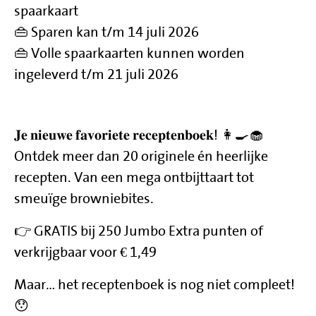
spaarkaart
👜 Sparen kan t/m 14 juli 2026
👜 Volle spaarkaarten kunnen worden
ingeleverd t/m 21 juli 2026
𝐉𝐞 𝐧𝐢𝐞𝐮𝐰𝐞 𝐟𝐚𝐯𝐨𝐫𝐢𝐞𝐭𝐞 𝐫𝐞𝐜𝐞𝐩𝐭𝐞𝐧𝐛𝐨𝐞𝐤! 👩‍🍳🧁
Ontdek meer dan 20 originele én heerlijke
recepten. Van een mega ontbijttaart tot
smeuïge browniebites.
👉 GRATIS bij 250 Jumbo Extra punten of
verkrijgbaar voor € 1,49
Maar… het receptenboek is nog niet compleet!
😯