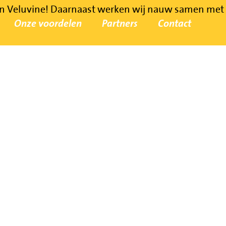
Veluvine! Daarnaast werken wij nauw samen met vee
Onze voordelen
Partners
Contact