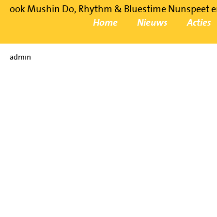
ook Mushin Do, Rhythm & Bluestime Nunspeet en 
Home
Nieuws
Acties
admin