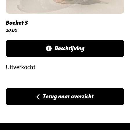
Boeket 3
€
20,00
Beschrijving
Uitverkocht
Terug naar overzicht